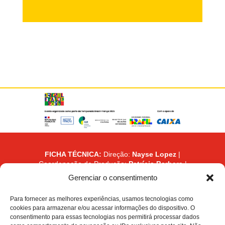
FICHA TÉCNICA:
Direção:
Nayse Lopez
|
Coordenação de Produção:
Patrícia Barbara
|
Assistente de Direção:
Willian Silva
|
Gerenciar o consentimento
Comunicação e Conteúdo:
Netto
| Assistente
de Comunicação:
Isadora Maria
|
Para fornecer as melhores experiências, usamos tecnologias como
Coordenação Financeira:
Santiago Elias
|
cookies para armazenar e/ou acessar informações do dispositivo. O
Site:
Patricia Lemgruber
consentimento para essas tecnologias nos permitirá processar dados